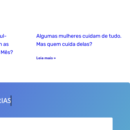
ul-
Algumas mulheres cuidam de tudo.
m as
Mas quem cuida delas?
 Mês?
Leia mais »
IAS