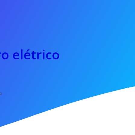
o elétrico
o