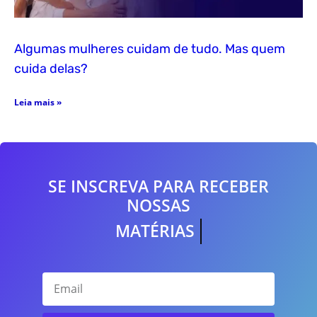
Algumas mulheres cuidam de tudo. Mas quem
cuida delas?
Leia mais »
SE INSCREVA PARA RECEBER
NOSSAS
MATÉRIAS