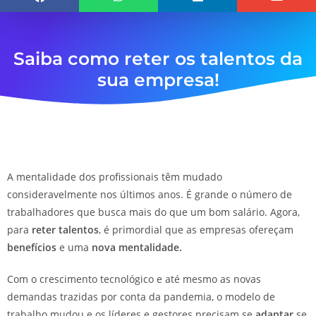
Saiba como reter os talentos da
s
u
a
e
m
p
r
e
s
a
!
A mentalidade dos profissionais têm mudado
consideravelmente nos últimos anos. É grande o número de
trabalhadores que busca mais do que um bom salário. Agora,
para
reter talentos
, é primordial que as empresas ofereçam
benefícios
e uma
nova mentalidade.
Com o crescimento tecnológico e até mesmo as novas
demandas trazidas por conta da pandemia, o modelo de
trabalho mudou e os líderes e gestores precisam se
adaptar
se