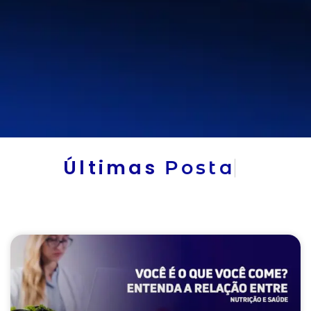
Últimas
P
o
s
t
a
g
e
n
s