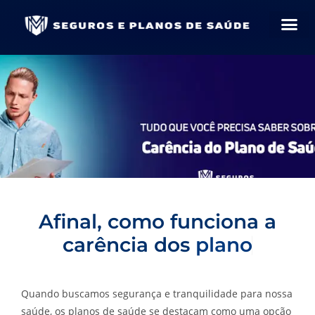
Afinal, como funciona a
carência dos
p
l
a
n
o
s
d
e
Quando buscamos segurança e tranquilidade para nossa
saúde, os planos de saúde se destacam como uma opção