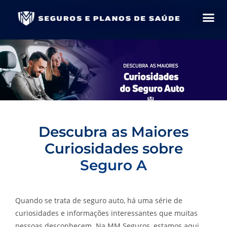
Descubra as Maiores
Curiosidades sobre
S
e
g
u
r
o
A
u
t
o
Quando se trata de seguro auto, há uma série de
curiosidades e informações interessantes que muitas
pessoas desconhecem. Na MM Seguros, estamos aqui