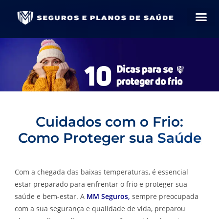
Cuidados com o Frio:
Como Proteger sua
S
a
ú
d
e
e
B
Com a chegada das baixas temperaturas, é essencial
estar preparado para enfrentar o frio e proteger sua
saúde e bem-estar. A
MM Seguros,
sempre preocupada