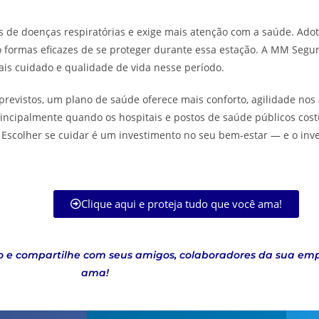
 de doenças respiratórias e exige mais atenção com a saúde. Adot
formas eficazes de se proteger durante essa estação. A MM Segur
ais cuidado e qualidade de vida nesse período.
revistos, um plano de saúde oferece mais conforto, agilidade nos 
principalmente quando os hospitais e postos de saúde públicos co
 Escolher se cuidar é um investimento no seu bem-estar — e o in
Clique aqui e proteja tudo que você ama!
xo e compartilhe com seus amigos, colaboradores da sua em
ama!