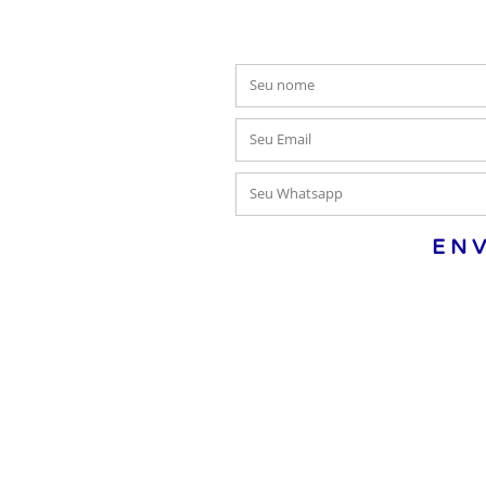
vegação
Inscreva-se e receba seu o
Sobre nós
Saúde
Auto
Vida
EN
Consórcio
Blog