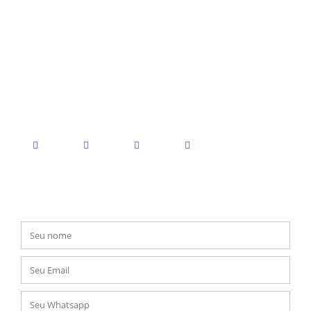
Nosso Maior orgulho é a
confiança
que recebemos para
administrar o patrimônio e os investimentos de nossos
clientes e de suas famílias.
Se importa pra você, importa pra nós!
Inscreva-se e receba seu orçamento online