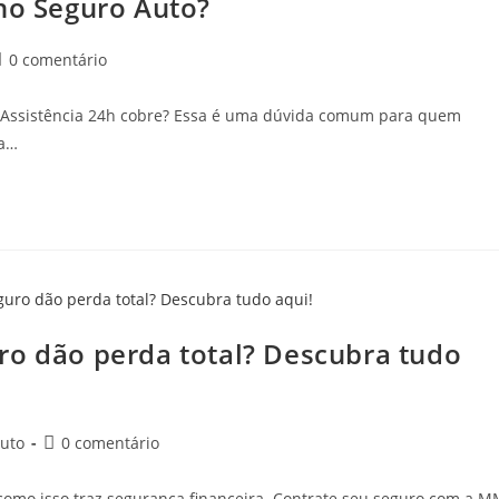
 no Seguro Auto?
0 comentário
a Assistência 24h cobre? Essa é uma dúvida comum para quem
ia…
ro dão perda total? Descubra tudo
uto
0 comentário
 como isso traz segurança financeira. Contrate seu seguro com a 