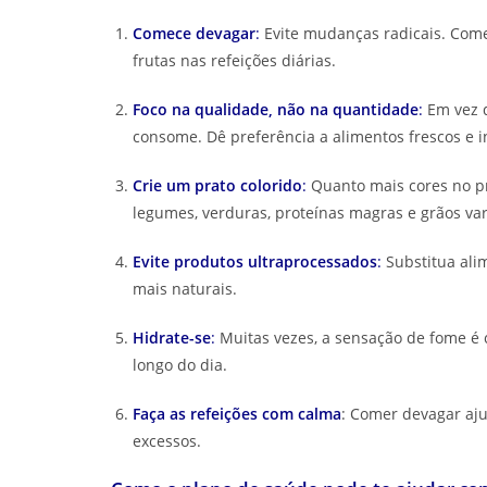
Comece devagar
:
Evite mudanças radicais. Come
frutas nas refeições diárias.
Foco na qualidade, não na quantidade
:
Em vez d
consome. Dê preferência a alimentos frescos e i
Crie um prato colorido
:
Quanto mais cores no pr
legumes, verduras, proteínas magras e grãos var
Evite produtos ultraprocessados
:
Substitua ali
mais naturais.
Hidrate-se
:
Muitas vezes, a sensação de fome é
longo do dia.
Faça as refeições com calma
: Comer devagar aju
excessos.