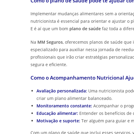
Como o plano de saúde pode te ajudar c
Implementar mudanças alimentares sem a orientaçã
nutricionista é essencial para orientar e ajustar 
E é aí que um bom
plano de saúde
faz toda a difer
Na
MM Seguros
, oferecemos planos de saúde que
especializado para auxiliar nessa jornada de ree
profissionais que irão criar estratégias personaliz
segura e eficiente.
Como o Acompanhamento Nutricional Ajud
Avaliação personalizada:
Uma nutricionista pode 
criar um plano alimentar balanceado.
Monitoramento constante:
Acompanhar o progre
Educação alimentar:
Entender os benefícios de 
Motivação e suporte:
Ter alguém para guiar e m
Com um plano de saúde que inclui esses serviços,