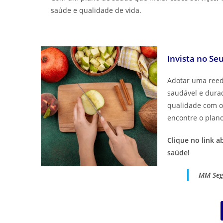
saúde e qualidade de vida.
Invista no S
Adotar uma reed
saudável e durad
qualidade com o
encontre o plano
Clique no link 
saúde!
MM Segu