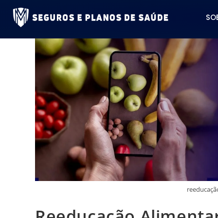
SO
reeducaçã
Reeducação Alimentar