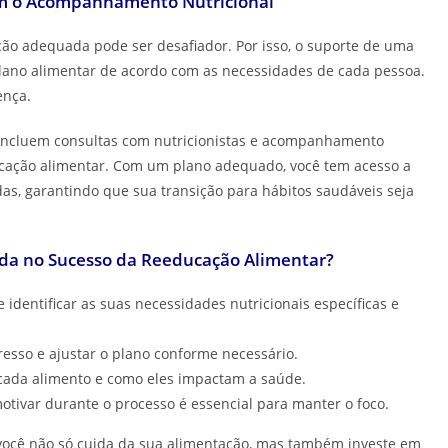
om o Acompanhamento Nutricional
o adequada pode ser desafiador. Por isso, o suporte de uma
o plano alimentar de acordo com as necessidades de cada pessoa.
ença.
 incluem consultas com nutricionistas e acompanhamento
ducação alimentar. Com um plano adequado, você tem acesso a
adas, garantindo que sua transição para hábitos saudáveis seja
a no Sucesso da Reeducação Alimentar?
identificar as suas necessidades nutricionais específicas e
sso e ajustar o plano conforme necessário.
cada alimento e como eles impactam a saúde.
otivar durante o processo é essencial para manter o foco.
 você não só cuida da sua alimentação, mas também investe em